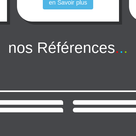
en Savoir plus
nos Références
.
.
.