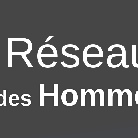
Résea
s
Homm
 des