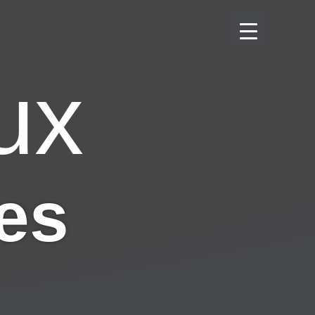
ux
es