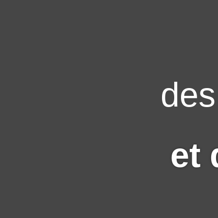
de
et