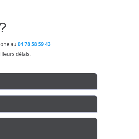
?
hone au
04 78 58 59 43
lleurs délais.
Société
(Nécessaire)
Téléphone
(Nécessaire)